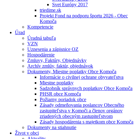
Svet Európy 2017
triedime.sk
Projekt Fond na podporu športu 2026 - Obec
Komoča
Kompetencie
Úrad
Úradná tabuľa
VZN
Uznesenia a zápisnice OZ
Hospodárenie
Zmluvy, Faktúry, Objednávky
Archív zmlúv, faktúr, objednávok
Dokumenty, Miestne poplatky Obce Komoča
Informácie o civilnej ochrane obyvateľstva
Miestne poplatky
Sadzobník správnych poplatkov Obce Komoča
PHSR obce Komoča
Požiarny poriadok obce
Zásady odmeňovania poslancov Obecného
zastupiteľstva v Komoči a členov orgánov
zriadených obecným zastupiteľstvom
Zásady hospodárenia s majetkom obce Komoča
Dokumenty na stiahnutie
Život v obci
Aktuality