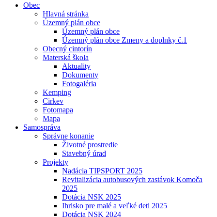
Obec
Hlavná stránka
Územný plán obce
Územný plán obce
Územný plán obce Zmeny a doplnky č.1
Obecný cintorín
Materská škola
Aktuality
Dokumenty
Fotogaléria
Kemping
Cirkev
Fotomapa
Mapa
Samospráva
Správne konanie
Životné prostredie
Stavebný úrad
Projekty
Nadácia TIPSPORT 2025
Revitalizácia autobusových zastávok Komoča
2025
Dotácia NSK 2025
Ihrisko pre malé a veľké deti 2025
Dotácia NSK 2024