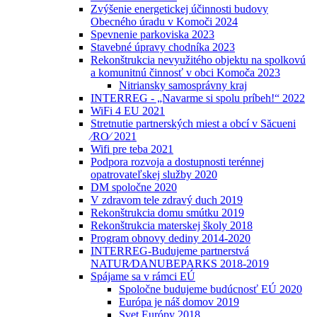
Zvýšenie energetickej účinnosti budovy
Obecného úradu v Komoči 2024
Spevnenie parkoviska 2023
Stavebné úpravy chodníka 2023
Rekonštrukcia nevyužitého objektu na spolkovú
a komunitnú činnosť v obci Komoča 2023
Nitriansky samosprávny kraj
INTERREG - „Navarme si spolu príbeh!“ 2022
WiFi 4 EU 2021
Stretnutie partnerských miest a obcí v Săcueni
⁄RO⁄ 2021
Wifi pre teba 2021
Podpora rozvoja a dostupnosti terénnej
opatrovateľskej služby 2020
DM spoločne 2020
V zdravom tele zdravý duch 2019
Rekonštrukcia domu smútku 2019
Rekonštrukcia materskej školy 2018
Program obnovy dediny 2014-2020
INTERREG-Budujeme partnerstvá
NATUR⁄DANUBEPARKS 2018-2019
Spájame sa v rámci EÚ
Spoločne budujeme budúcnosť EÚ 2020
Európa je náš domov 2019
Svet Európy 2018