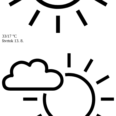
33/17 °C
štvrtok
13. 8.