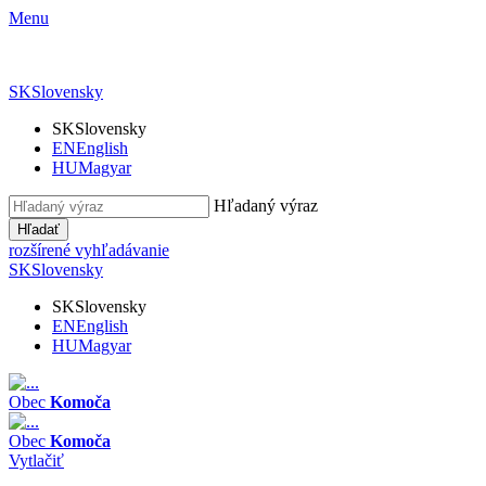
Menu
SK
Slovensky
SK
Slovensky
EN
English
HU
Magyar
Hľadaný výraz
Hľadať
rozšírené vyhľadávanie
SK
Slovensky
SK
Slovensky
EN
English
HU
Magyar
Obec
Komoča
Obec
Komoča
Vytlačiť