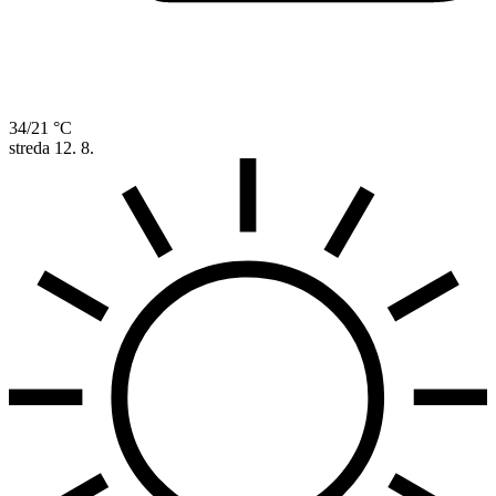
34/21 °C
streda
12. 8.