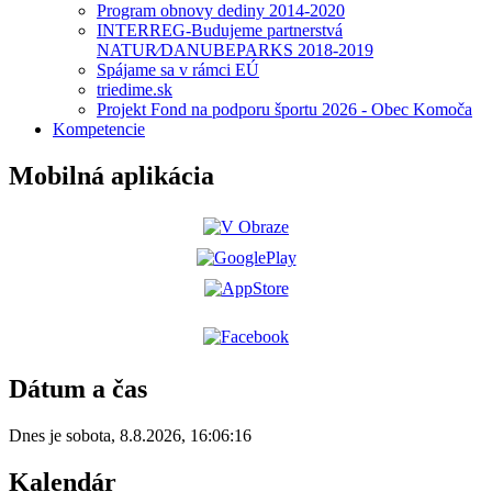
Program obnovy dediny 2014-2020
INTERREG-Budujeme partnerstvá
NATUR⁄DANUBEPARKS 2018-2019
Spájame sa v rámci EÚ
triedime.sk
Projekt Fond na podporu športu 2026 - Obec Komoča
Kompetencie
Mobilná aplikácia
Dátum a čas
Dnes je
sobota
,
8.8.2026
,
16:06:16
Kalendár