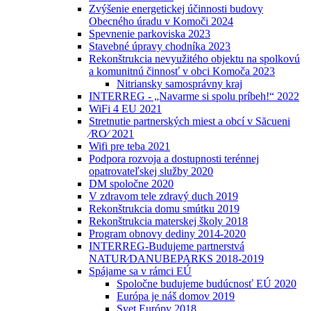
Zvýšenie energetickej účinnosti budovy
Obecného úradu v Komoči 2024
Spevnenie parkoviska 2023
Stavebné úpravy chodníka 2023
Rekonštrukcia nevyužitého objektu na spolkovú
a komunitnú činnosť v obci Komoča 2023
Nitriansky samosprávny kraj
INTERREG - „Navarme si spolu príbeh!“ 2022
WiFi 4 EU 2021
Stretnutie partnerských miest a obcí v Săcueni
⁄RO⁄ 2021
Wifi pre teba 2021
Podpora rozvoja a dostupnosti terénnej
opatrovateľskej služby 2020
DM spoločne 2020
V zdravom tele zdravý duch 2019
Rekonštrukcia domu smútku 2019
Rekonštrukcia materskej školy 2018
Program obnovy dediny 2014-2020
INTERREG-Budujeme partnerstvá
NATUR⁄DANUBEPARKS 2018-2019
Spájame sa v rámci EÚ
Spoločne budujeme budúcnosť EÚ 2020
Európa je náš domov 2019
Svet Európy 2018