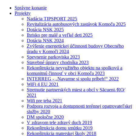
Správne konanie
Projekty
Nadácia TIPSPORT 2025
Revitalizácia autobusových zastávok Komoča 2025
Dotácia NSK 2025
Ihrisko pre malé a veľké deti 2025
Dotácia NSK 2024
Zvýšenie energetickej účinnosti budovy Obecného
úradu v Komoči 2024
Spevnenie parkoviska 2023
Stavebné úpravy chodníka 2023
Rekonštrukcia nevyužitého objektu na spolkovú a
komunitnú činnosť v obci Komoča 2023
INTERREG - „Navarme si spolu príbeh!“ 2022
WiFi 4 EU 2021
Stretnutie partnerských miest a obcí v Săcueni ⁄RO⁄
2021
Wifi pre teba 2021
Podpora rozvoja a dostupnosti terénnej opatrovateľskej
služby 2020
DM spoločne 2020
V zdravom tele zdravý duch 2019
Rekonštrukcia domu smútku 2019
Rekonštrukcia materskej školy 2018