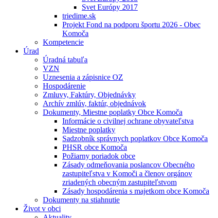
Svet Európy 2017
triedime.sk
Projekt Fond na podporu športu 2026 - Obec
Komoča
Kompetencie
Úrad
Úradná tabuľa
VZN
Uznesenia a zápisnice OZ
Hospodárenie
Zmluvy, Faktúry, Objednávky
Archív zmlúv, faktúr, objednávok
Dokumenty, Miestne poplatky Obce Komoča
Informácie o civilnej ochrane obyvateľstva
Miestne poplatky
Sadzobník správnych poplatkov Obce Komoča
PHSR obce Komoča
Požiarny poriadok obce
Zásady odmeňovania poslancov Obecného
zastupiteľstva v Komoči a členov orgánov
zriadených obecným zastupiteľstvom
Zásady hospodárenia s majetkom obce Komoča
Dokumenty na stiahnutie
Život v obci
Aktuality