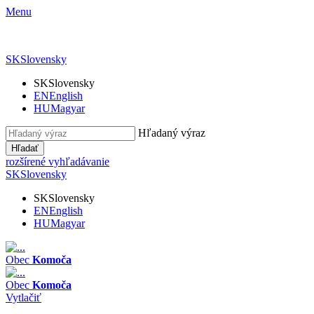
Menu
SK
Slovensky
SK
Slovensky
EN
English
HU
Magyar
Hľadaný výraz
Hľadať
rozšírené vyhľadávanie
SK
Slovensky
SK
Slovensky
EN
English
HU
Magyar
Obec
Komoča
Obec
Komoča
Vytlačiť