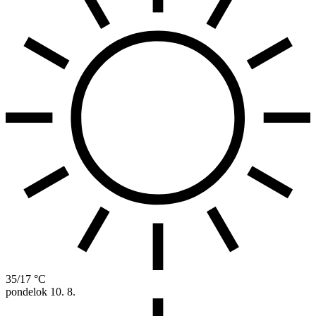
35/17 °C
pondelok
10. 8.