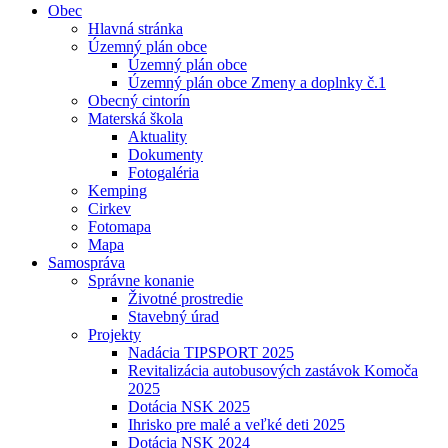
Obec
Hlavná stránka
Územný plán obce
Územný plán obce
Územný plán obce Zmeny a doplnky č.1
Obecný cintorín
Materská škola
Aktuality
Dokumenty
Fotogaléria
Kemping
Cirkev
Fotomapa
Mapa
Samospráva
Správne konanie
Životné prostredie
Stavebný úrad
Projekty
Nadácia TIPSPORT 2025
Revitalizácia autobusových zastávok Komoča
2025
Dotácia NSK 2025
Ihrisko pre malé a veľké deti 2025
Dotácia NSK 2024