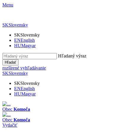
Menu
SK
Slovensky
SK
Slovensky
EN
English
HU
Magyar
Hľadaný výraz
Hľadať
rozšírené vyhľadávanie
SK
Slovensky
SK
Slovensky
EN
English
HU
Magyar
Obec
Komoča
Obec
Komoča
Vytlačiť