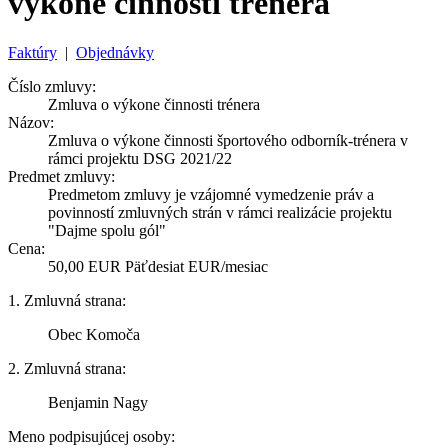
výkone činnosti trénera
Faktúry
|
Objednávky
Číslo zmluvy:
Zmluva o výkone činnosti trénera
Názov:
Zmluva o výkone činnosti športového odborník-trénera v
rámci projektu DSG 2021/22
Predmet zmluvy:
Predmetom zmluvy je vzájomné vymedzenie práv a
povinností zmluvných strán v rámci realizácie projektu
"Dajme spolu gól"
Cena:
50,00 EUR Päťdesiat EUR/mesiac
1. Zmluvná strana:
Obec Komoča
2. Zmluvná strana:
Benjamin Nagy
Meno podpisujúcej osoby: