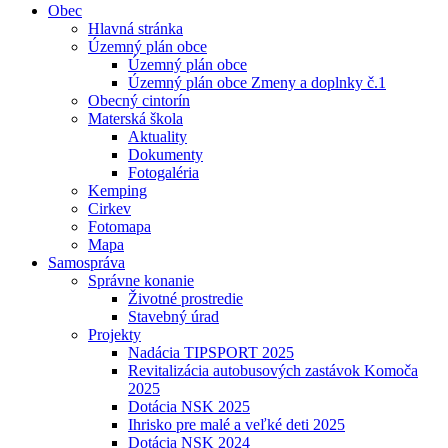
Obec
Hlavná stránka
Územný plán obce
Územný plán obce
Územný plán obce Zmeny a doplnky č.1
Obecný cintorín
Materská škola
Aktuality
Dokumenty
Fotogaléria
Kemping
Cirkev
Fotomapa
Mapa
Samospráva
Správne konanie
Životné prostredie
Stavebný úrad
Projekty
Nadácia TIPSPORT 2025
Revitalizácia autobusových zastávok Komoča
2025
Dotácia NSK 2025
Ihrisko pre malé a veľké deti 2025
Dotácia NSK 2024