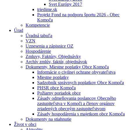
Svet Európy 2017
triedime.sk
Projekt Fond na podporu športu 2026 - Obec
Komoča
Kompetencie
Úrad
Úradná tabuľa
VZN
Uznesenia a zápisnice OZ
Hospodárenie
Zmluvy, Faktúry, Objednávky
Archív zmlúv, faktúr, objednávok
Dokumenty, Miestne poplatky Obce Komoča
Informácie o civilnej ochrane obyvateľstva
Miestne poplatky
Sadzobník správnych poplatkov Obce Komoča
PHSR obce Komoča
Požiarny poriadok obce
Zásady odmeňovania poslancov Obecného
zastupiteľstva v Komoči a členov orgánov
zriadených obecným zastupiteľstvom
Zásady hospodárenia s majetkom obce Komoča
Dokumenty na stiahnutie
Život v obci
Aktuality