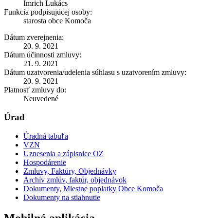
Imrich Lukács
Funkcia podpisujúcej osoby:
starosta obce Komoča
Dátum zverejnenia:
20. 9. 2021
Dátum účinnosti zmluvy:
21. 9. 2021
Dátum uzatvorenia/udelenia súhlasu s uzatvorením zmluvy:
20. 9. 2021
Platnosť zmluvy do:
Neuvedené
Úrad
Úradná tabuľa
VZN
Uznesenia a zápisnice OZ
Hospodárenie
Zmluvy, Faktúry, Objednávky
Archív zmlúv, faktúr, objednávok
Dokumenty, Miestne poplatky Obce Komoča
Dokumenty na stiahnutie