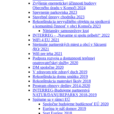
Zvýšenie energetickej účinnosti budovy
Obecného úradu v Komoči 2024
Spevnenie parkoviska 2023
Stavebné úpravy chodníka 2023
Rekonštrukcia nevyužitého objektu na spolkovú
a komunitnú činnosť v obci Komoča 2023
Nitriansky samosprávny kraj
INTERREG - „Navarme si spolu príbeh!“ 2022
WiFi 4 EU 2021
Stretnutie partnerských miest a obcí v Săcueni
⁄RO⁄ 2021
Wifi pre teba 2021
Podpora rozvoja a dostupnosti terénnej
opatrovateľskej služby 2020
DM spoločne 2020
V zdravom tele zdravý duch 2019
Rekonštrukcia domu smútku 2019
Rekonštrukcia materskej školy 2018
Program obnovy dediny 2014-2020
INTERREG-Budujeme partnerstvá
NATUR⁄DANUBEPARKS 2018-2019
Spájame sa v rámci EÚ
Spoločne budujeme budúcnosť EÚ 2020
Európa je náš domov 2019
Svet Európy 2018