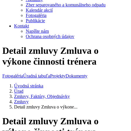
Zber separovaného a komunálneho odpadu
Kalendár akcií
Fotogaléria
Publikácie
Kontakt
Napíšte nám
Ochrana osobných údajov
Detail zmluvy Zmluva o
výkone činnosti trénera
Fotogaléria
Úradná tabuľa
Projekty
Dokumenty
Úvodná stránka
Úrad
Zmluvy, Faktúry, Objednávky
Zmluvy
Detail zmluvy Zmluva o výkone...
Detail zmluvy Zmluva o