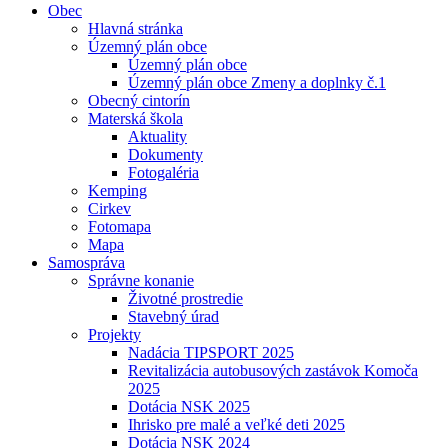
Obec
Hlavná stránka
Územný plán obce
Územný plán obce
Územný plán obce Zmeny a doplnky č.1
Obecný cintorín
Materská škola
Aktuality
Dokumenty
Fotogaléria
Kemping
Cirkev
Fotomapa
Mapa
Samospráva
Správne konanie
Životné prostredie
Stavebný úrad
Projekty
Nadácia TIPSPORT 2025
Revitalizácia autobusových zastávok Komoča
2025
Dotácia NSK 2025
Ihrisko pre malé a veľké deti 2025
Dotácia NSK 2024