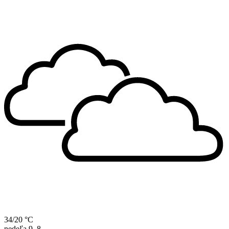
34/20 °C
nedeľa
9. 8.