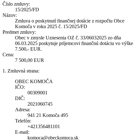
Číslo zmluvy:
15/2025/FD
Názov:
Zmluva o poskytnutí finančnej dotácie z rozpočtu Obce
Komoča v roku 2025 č. 15/2025/FD
Predmet zmluvy:
Obec v zmysle Uznesenia OZ č. 33/06032025 zo dňa
06.03.2025 poskytuje príjemcovi finančnú dotáciu vo výške
7.500,- EUR.
Cena:
7 500,00 EUR
1. Zmluvná strana:
OBEC KOMOČA
IČO:
00309001
DIČ:
2021060745
Adresa:
941 21 Komoča 495
Telefón:
+421356481101
E-mail:
komoca@obeckomoca.sk