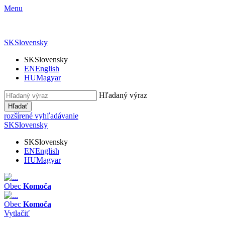
Menu
SK
Slovensky
SK
Slovensky
EN
English
HU
Magyar
Hľadaný výraz
Hľadať
rozšírené vyhľadávanie
SK
Slovensky
SK
Slovensky
EN
English
HU
Magyar
Obec
Komoča
Obec
Komoča
Vytlačiť