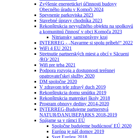
Zvýšenie energetickej účinnosti budovy
Obecného úradu v Komoči 2024
Spevnenie parkoviska 2023
Stavebné úpravy chodníka 2023
Rekonštrukcia nevyužitého objektu na spolkovú
a komunitnú činnosť v obci Komoča 2023
Nitriansky samosprávny kraj
INTERREG - „Navarme si spolu príbeh!“ 2022
WiFi 4 EU 2021
Stretnutie partnerských miest a obcí v Săcueni
⁄RO⁄ 2021
Wifi pre teba 2021
Podpora rozvoja a dostupnosti terénnej
opatrovateľskej služby 2020
DM spoločne 2020
V zdravom tele zdravý duch 2019
Rekonštrukcia domu smútku 2019
Rekonštrukcia materskej školy 2018
Program obnovy dediny 2014-2020
INTERREG-Budujeme partnerstvá
NATUR⁄DANUBEPARKS 2018-2019
Spájame sa v rámci EÚ
Spoločne budujeme budúcnosť EÚ 2020
Európa je náš domov 2019
Svet Európy 2018