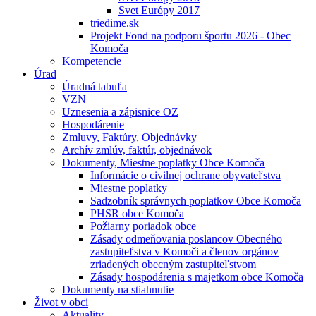
Svet Európy 2017
triedime.sk
Projekt Fond na podporu športu 2026 - Obec
Komoča
Kompetencie
Úrad
Úradná tabuľa
VZN
Uznesenia a zápisnice OZ
Hospodárenie
Zmluvy, Faktúry, Objednávky
Archív zmlúv, faktúr, objednávok
Dokumenty, Miestne poplatky Obce Komoča
Informácie o civilnej ochrane obyvateľstva
Miestne poplatky
Sadzobník správnych poplatkov Obce Komoča
PHSR obce Komoča
Požiarny poriadok obce
Zásady odmeňovania poslancov Obecného
zastupiteľstva v Komoči a členov orgánov
zriadených obecným zastupiteľstvom
Zásady hospodárenia s majetkom obce Komoča
Dokumenty na stiahnutie
Život v obci
Aktuality