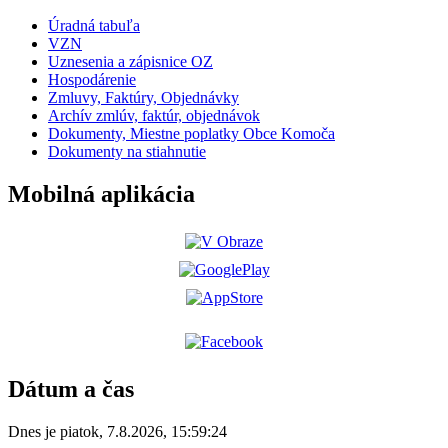
Úradná tabuľa
VZN
Uznesenia a zápisnice OZ
Hospodárenie
Zmluvy, Faktúry, Objednávky
Archív zmlúv, faktúr, objednávok
Dokumenty, Miestne poplatky Obce Komoča
Dokumenty na stiahnutie
Mobilná aplikácia
Dátum a čas
Dnes je
piatok
,
7.8.2026
,
15:59:24