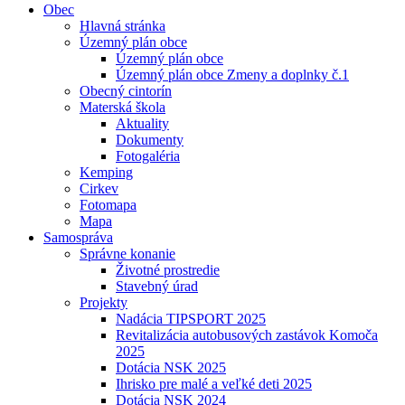
Obec
Hlavná stránka
Územný plán obce
Územný plán obce
Územný plán obce Zmeny a doplnky č.1
Obecný cintorín
Materská škola
Aktuality
Dokumenty
Fotogaléria
Kemping
Cirkev
Fotomapa
Mapa
Samospráva
Správne konanie
Životné prostredie
Stavebný úrad
Projekty
Nadácia TIPSPORT 2025
Revitalizácia autobusových zastávok Komoča
2025
Dotácia NSK 2025
Ihrisko pre malé a veľké deti 2025
Dotácia NSK 2024