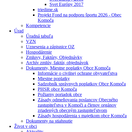
Svet Európy 2017
triedime.sk
Projekt Fond na podporu športu 2026 - Obec
Komoča
Kompetencie
Úrad
Úradná tabuľa
VZN
Uznesenia a zápisnice OZ
Hospodárenie
Zmluvy, Faktúry, Objednávky
Archív zmlúv, faktúr, objednávok
Dokumenty, Miestne poplatky Obce Komoča
Informácie o civilnej ochrane obyvateľstva
Miestne poplatky
Sadzobník správnych poplatkov Obce Komoča
PHSR obce Komoča
Požiarny poriadok obce
Zásady odmeňovania poslancov Obecného
zastupiteľstva v Komoči a členov orgánov
zriadených obecným zastupiteľstvom
Zásady hospodárenia s majetkom obce Komoča
Dokumenty na stiahnutie
Život v obci
Aktuality