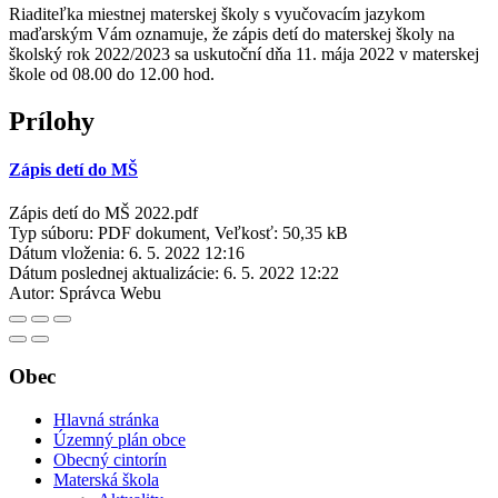
Riaditeľka miestnej materskej školy s vyučovacím jazykom
maďarským Vám oznamuje, že zápis detí do materskej školy na
školský rok 2022/2023 sa uskutoční dňa 11. mája 2022 v materskej
škole od 08.00 do 12.00 hod.
Prílohy
Zápis detí do MŠ
Zápis detí do MŠ 2022.pdf
Typ súboru: PDF dokument, Veľkosť: 50,35 kB
Dátum vloženia:
6. 5. 2022 12:16
Dátum poslednej aktualizácie:
6. 5. 2022 12:22
Autor:
Správca Webu
Obec
Hlavná stránka
Územný plán obce
Obecný cintorín
Materská škola