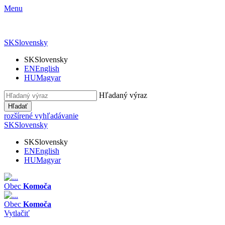
Menu
SK
Slovensky
SK
Slovensky
EN
English
HU
Magyar
Hľadaný výraz
Hľadať
rozšírené vyhľadávanie
SK
Slovensky
SK
Slovensky
EN
English
HU
Magyar
Obec
Komoča
Obec
Komoča
Vytlačiť