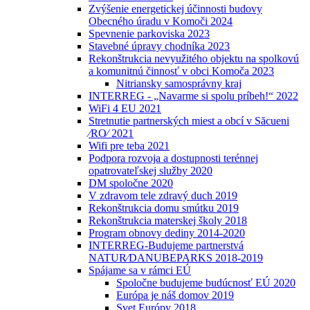
Zvýšenie energetickej účinnosti budovy
Obecného úradu v Komoči 2024
Spevnenie parkoviska 2023
Stavebné úpravy chodníka 2023
Rekonštrukcia nevyužitého objektu na spolkovú
a komunitnú činnosť v obci Komoča 2023
Nitriansky samosprávny kraj
INTERREG - „Navarme si spolu príbeh!“ 2022
WiFi 4 EU 2021
Stretnutie partnerských miest a obcí v Săcueni
⁄RO⁄ 2021
Wifi pre teba 2021
Podpora rozvoja a dostupnosti terénnej
opatrovateľskej služby 2020
DM spoločne 2020
V zdravom tele zdravý duch 2019
Rekonštrukcia domu smútku 2019
Rekonštrukcia materskej školy 2018
Program obnovy dediny 2014-2020
INTERREG-Budujeme partnerstvá
NATUR⁄DANUBEPARKS 2018-2019
Spájame sa v rámci EÚ
Spoločne budujeme budúcnosť EÚ 2020
Európa je náš domov 2019
Svet Európy 2018