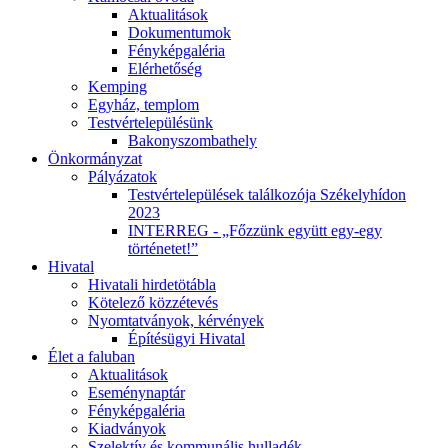
Aktualitások
Dokumentumok
Fényképgaléria
Elérhetőség
Kemping
Egyház, templom
Testvértelepülésünk
Bakonyszombathely
Önkormányzat
Pályázatok
Testvértelepülések találkozója Székelyhídon
2023
INTERREG - „Főzzünk együtt egy-egy
történetet!”
Hivatal
Hivatali hirdetötábla
Kötelező közzétevés
Nyomtatványok, kérvények
Építésügyi Hivatal
Élet a faluban
Aktualitások
Eseménynaptár
Fényképgaléria
Kiadványok
Szelektív és kommunális hulladék