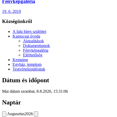
Fényképgaléria
19. 6. 2019
Községünkről
A falu híres szülöttei
Kamocsai óvoda
Aktualitások
Dokumentumok
Fényképgaléria
Elérhetőség
Kemping
Egyház, templom
Testvértelepülésünk
Dátum és időpont
Mai dátum
szombat
,
8.8.2026
,
15:31:06
Naptár
Augusztus
2026