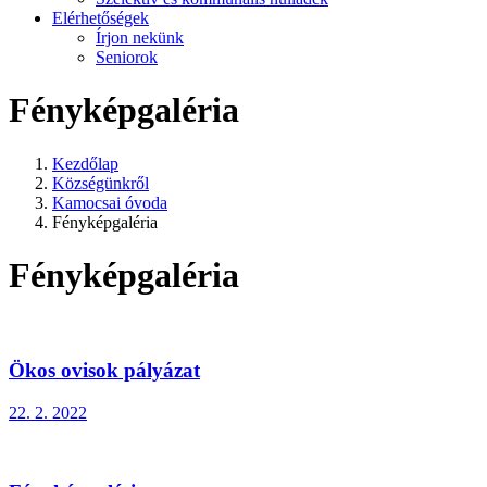
Elérhetőségek
Írjon nekünk
Seniorok
Fényképgaléria
Kezdőlap
Községünkről
Kamocsai óvoda
Fényképgaléria
Fényképgaléria
Ökos ovisok pályázat
22. 2. 2022