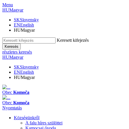
Menu
HU
Magyar
SK
Slovensky
EN
English
HU
Magyar
Keresett kifejezés
Keresés
részletes keresés
HU
Magyar
SK
Slovensky
EN
English
HU
Magyar
Obec
Komoča
Obec
Komoča
Nyomtatás
Községünkről
A falu híres szülöttei
Kamocsai óvoda