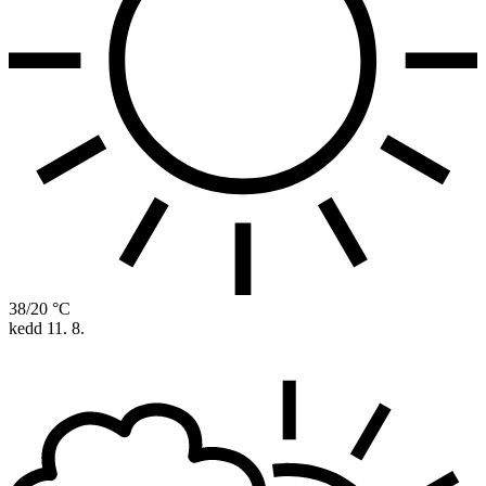
38/20 °C
kedd
11. 8.