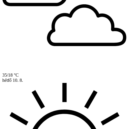
35/18 °C
hétfő
10. 8.