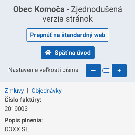
Obec Komoča
- Zjednodušená
verzia stránok
Prepnúť na štandardný web
Späť na úvod
Nastavenie veľkosti písma
—
+
Zmluvy
|
Objednávky
Číslo faktúry:
2019003
Popis plnenia:
DOXX SL