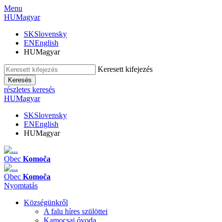
Menu
HU
Magyar
SK
Slovensky
EN
English
HU
Magyar
Keresett kifejezés
Keresés
részletes keresés
HU
Magyar
SK
Slovensky
EN
English
HU
Magyar
Obec
Komoča
Obec
Komoča
Nyomtatás
Községünkről
A falu híres szülöttei
Kamocsai óvoda