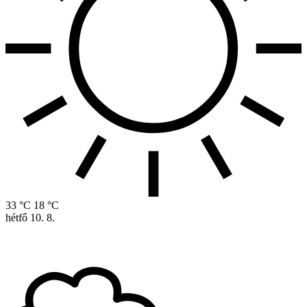
33 °C
18 °C
hétfő
10. 8.