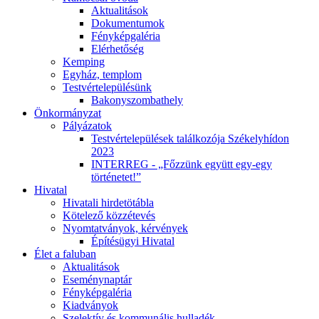
Aktualitások
Dokumentumok
Fényképgaléria
Elérhetőség
Kemping
Egyház, templom
Testvértelepülésünk
Bakonyszombathely
Önkormányzat
Pályázatok
Testvértelepülések találkozója Székelyhídon
2023
INTERREG - „Főzzünk együtt egy-egy
történetet!”
Hivatal
Hivatali hirdetötábla
Kötelező közzétevés
Nyomtatványok, kérvények
Építésügyi Hivatal
Élet a faluban
Aktualitások
Eseménynaptár
Fényképgaléria
Kiadványok
Szelektív és kommunális hulladék